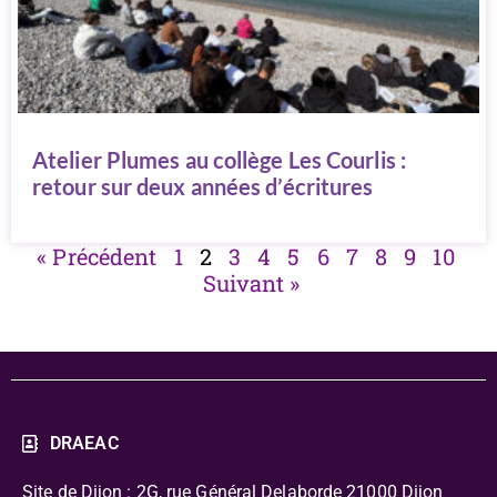
Atelier Plumes au collège Les Courlis :
retour sur deux années d’écritures
« Précédent
1
2
3
4
5
6
7
8
9
10
Suivant »
DRAEAC
Site de Dijon : 2G, rue Général Delaborde
21000 Dijon