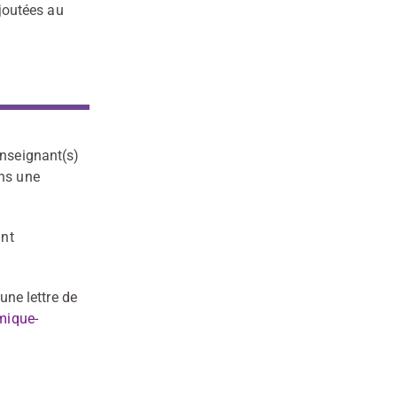
ajoutées au
enseignant(s)
ans une
ant
une lettre de
mique-