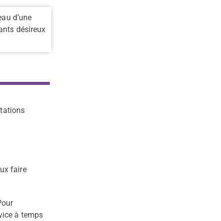
seau d’une
ants désireux
ntations
ux faire
Pour
vice à temps