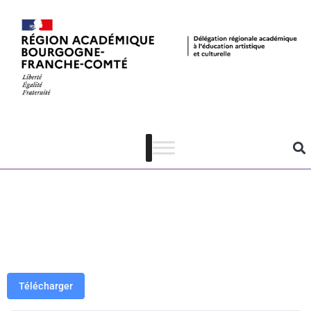
Mission ESE –
Pavillon des
Sciences –
Montbéliard
Télécharger