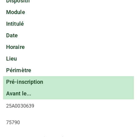
Dispositif
Module
Intitulé
Date
Horaire
Lieu
Périmètre
Pré-inscription
Avant le...
25A0030639
75790