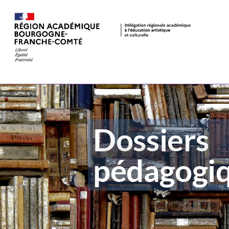
Dossiers péd
Dossiers
pédagogi