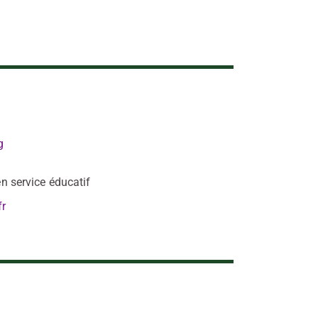
g
n service éducatif
fr