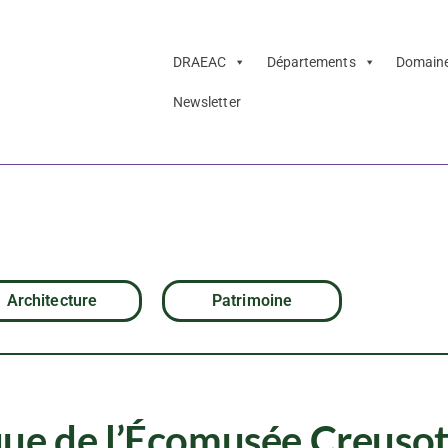
DRAEAC
Départements
Domain
Newsletter
re pédagogique d
tceau
Architecture
Patrimoine
que de l’Écomusée Creusot