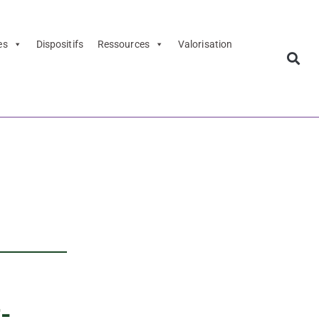
es
Dispositifs
Ressources
Valorisation
e l’Écomusée
-