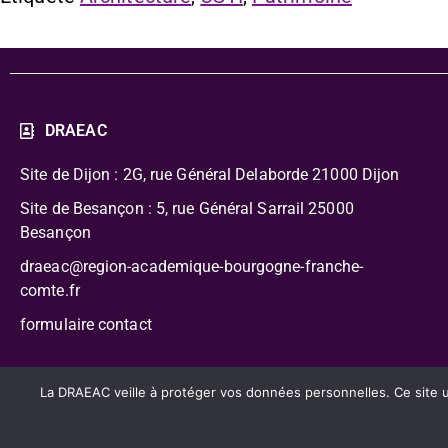
DRAEAC
Site de Dijon : 2G, rue Général Delaborde
21000 Dijon
Site de Besançon : 5, rue Général Sarrail 25000
Besançon
draeac@region-academique-bourgogne-franche-
comte.fr
formulaire contact
CC-BY-NC-SA – Délégation Régionale Académique à l’Édu
La DRAEAC veille à protéger vos données personnelles. Ce site uti