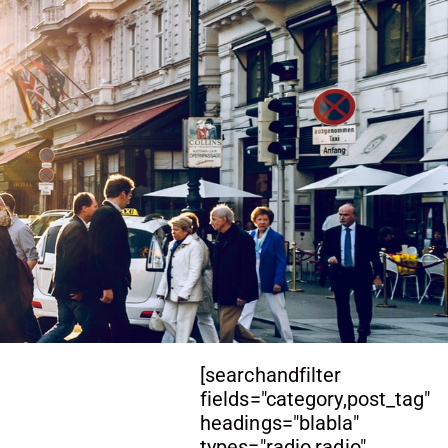
[searchandfilter
fields="category,post_tag"
headings="blabla"
types="radio,radio"