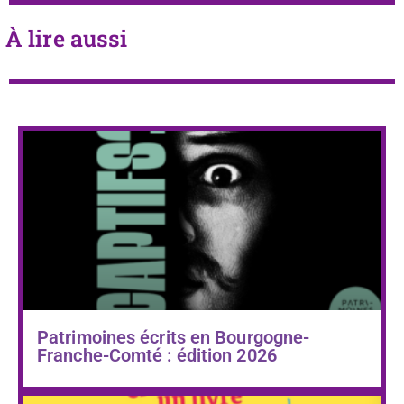
À lire aussi
Patrimoines écrits en Bourgogne-
Franche-Comté : édition 2026