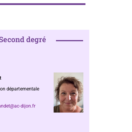
Second degré
t
ion départementale
andet@ac-dijon.fr