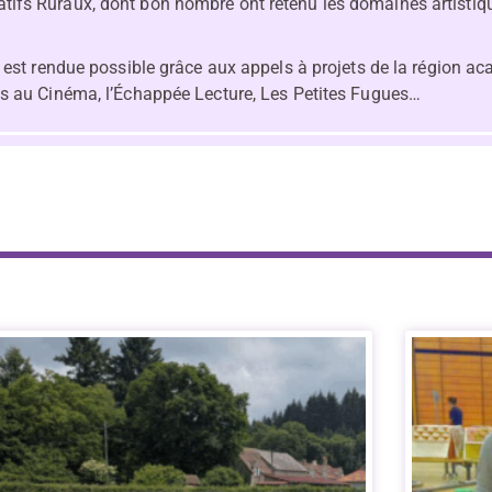
ucatifs Ruraux, dont bon nombre ont retenu les domaines artisti
 est rendue possible grâce aux appels à projets de la région ac
s au Cinéma, l’Échappée Lecture, Les Petites Fugues…