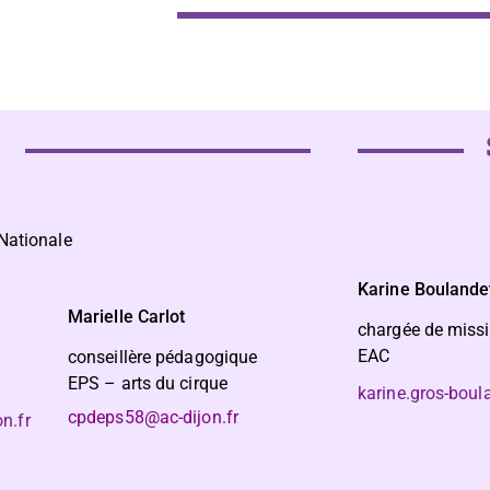
l
 Nationale
Karine Boulande
Marielle Carlot
chargée de miss
EAC
ue
conseillère pédagogique
EPS – arts du cirque
karine.gros-boul
cpdeps58@ac-dijon.fr
n.fr