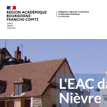
L'EAC d
Nièvre