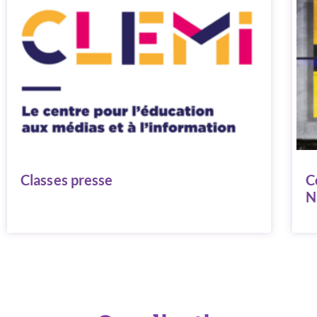
Classes presse
C
N