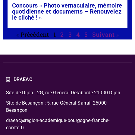
Concours « Photo vernaculaire, mémoire
quotidienne et documents – Renouvelez
le cliché ! »
« Précédent
1
2
3
4
5
Suivant »
DRAEAC
Site de Dijon : 2G, rue Général Delaborde
21000 Dijon
Site de Besançon : 5, rue Général Sarrail 25000
Besançon
draeac@region-academique-bourgogne-franche-
comte.fr