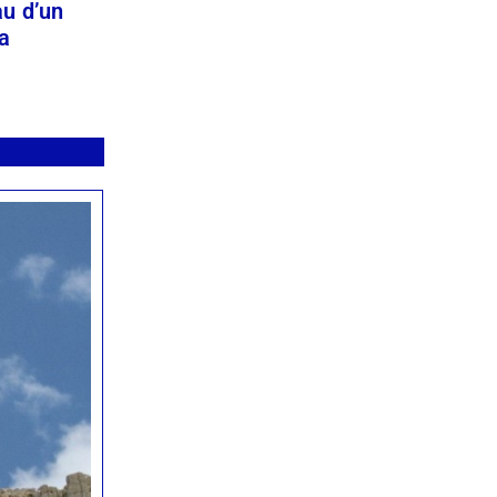
au d’un
a