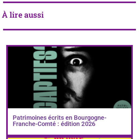
À lire aussi
Patrimoines écrits en Bourgogne-
Franche-Comté : édition 2026