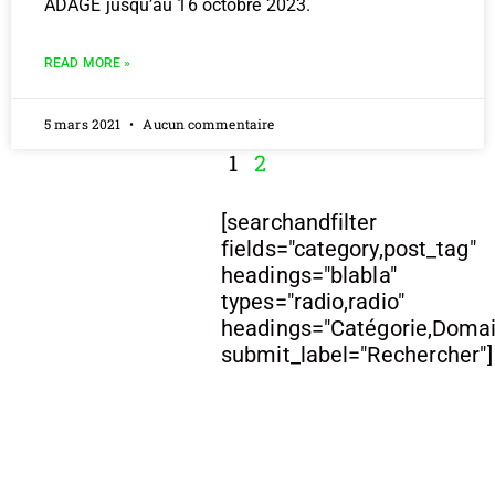
ADAGE jusqu’au 16 octobre 2023.
READ MORE »
5 mars 2021
Aucun commentaire
1
2
[searchandfilter
fields="category,post_tag"
headings="blabla"
types="radio,radio"
headings="Catégorie,Doma
submit_label="Rechercher"]