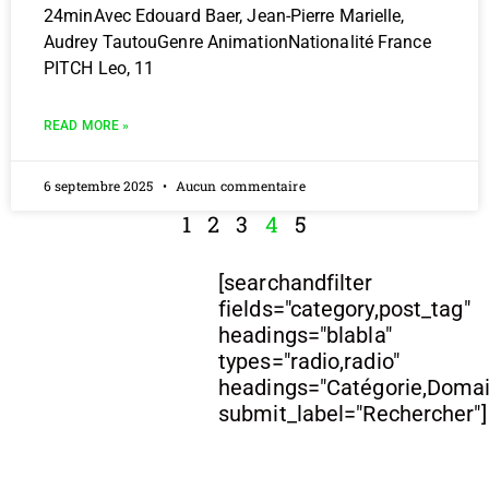
24minAvec Edouard Baer, Jean-Pierre Marielle,
Audrey TautouGenre AnimationNationalité France
PITCH Leo, 11
READ MORE »
6 septembre 2025
Aucun commentaire
1
2
3
4
5
[searchandfilter
fields="category,post_tag"
headings="blabla"
types="radio,radio"
headings="Catégorie,Doma
submit_label="Rechercher"]