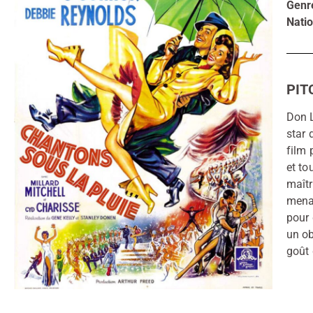
Genr
Natio
PIT
Don 
star 
film 
et to
maîtr
menac
pour 
un ob
goût 