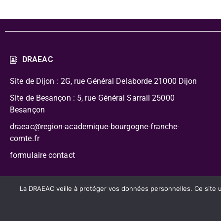
DRAEAC
Site de Dijon : 2G, rue Général Delaborde
21000 Dijon
Site de Besançon : 5, rue Général Sarrail 25000
Besançon
draeac@region-academique-bourgogne-franche-
comte.fr
formulaire contact
CC-BY-NC-SA – Délégation Régionale Académique à l’Édu
La DRAEAC veille à protéger vos données personnelles. Ce site uti