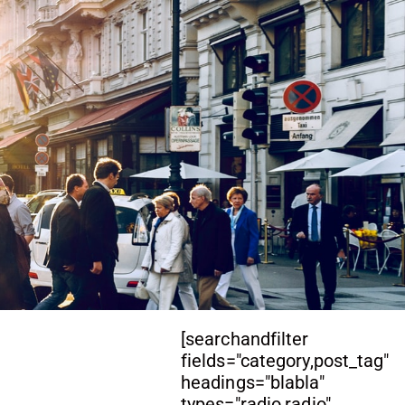
[searchandfilter
fields="category,post_tag"
headings="blabla"
types="radio,radio"