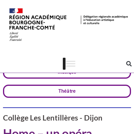
Valorisation
Côte-d'Or
Musique
Théâtre
Collège Les Lentillères - Dijon
Home – un opéra