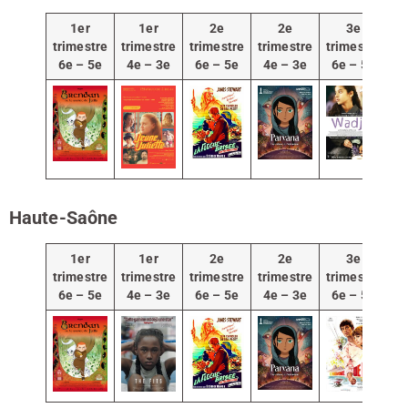
1er
1er
2e
2e
3e
trimestre
trimestre
trimestre
trimestre
trimestre
tr
6e – 5e
4e – 3e
6e – 5e
4e – 3e
6e – 5e
4
Haute-Saône
1er
1er
2e
2e
3e
trimestre
trimestre
trimestre
trimestre
trimestre
tr
6e – 5e
4e – 3e
6e – 5e
4e – 3e
6e – 5e
4