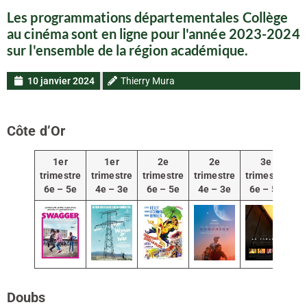
Les programmations départementales Collège
au cinéma sont en ligne pour l'année 2023-2024
sur l'ensemble de la région académique.
10 janvier 2024
Thierry Mura
Côte d’Or
1er
1er
2e
2e
3e
trimestre
trimestre
trimestre
trimestre
trimestre
tr
6e – 5e
4e – 3e
6e – 5e
4e – 3e
6e – 5e
4
Doubs