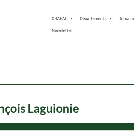
DRAEAC
Départements
Domain
Newsletter
e Jean-François
çois Laguionie