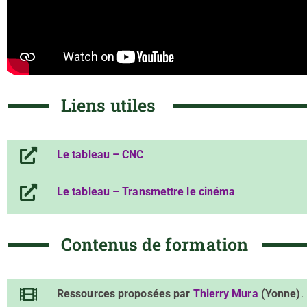
Liens utiles
Le tableau – CNC
Le tableau – Transmettre le cinéma
Contenus de formation
Ressources proposées par
Thierry Mura
(Yonne)
.