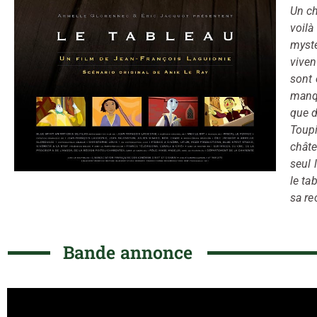
Un ch
voilà
mysté
viven
sont 
manqu
que d
Toupi
châte
seul 
le ta
sa r
Bande annonce