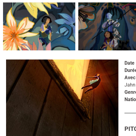
Date 
Duré
Avec
Jahn
Genr
Natio
PIT