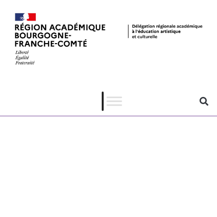
MOONRISE
KINGDOM de
Wes Anderson