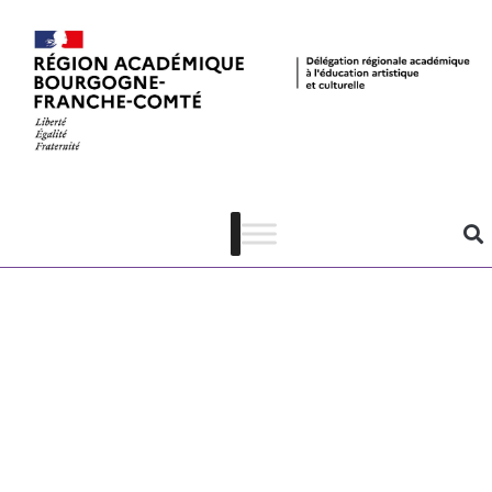
Concours
« Photo
vernaculaire,
mémoire
quotidienne et