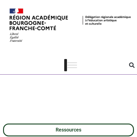
Open Musée
Niépce – une
collection de
photos ouverte
Ressources