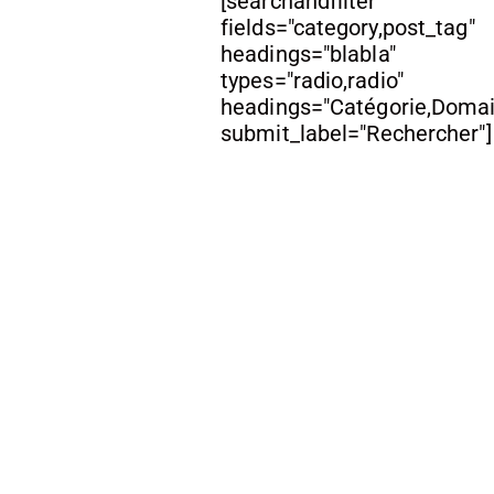
[searchandfilter
fields="category,post_tag"
headings="blabla"
types="radio,radio"
headings="Catégorie,Doma
submit_label="Rechercher"]