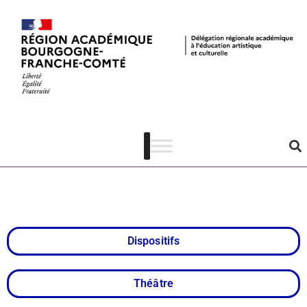
Lycéens et
apprentis au
spectacle vivant
Dispositifs
Théâtre