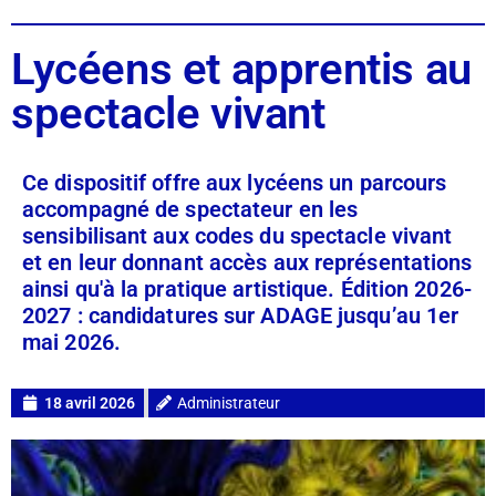
Lycéens et apprentis au
spectacle vivant
Ce dispositif offre aux lycéens un parcours
accompagné de spectateur en les
sensibilisant aux codes du spectacle vivant
et en leur donnant accès aux représentations
ainsi qu'à la pratique artistique. Édition 2026-
2027 : candidatures sur ADAGE jusqu’au 1er
mai 2026.
18 avril 2026
Administrateur