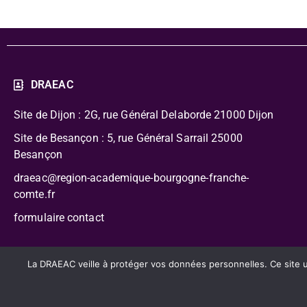
DRAEAC
Site de Dijon : 2G, rue Général Delaborde
21000 Dijon
Site de Besançon : 5, rue Général Sarrail 25000
Besançon
draeac@region-academique-bourgogne-franche-
comte.fr
formulaire contact
CC-BY-NC-SA – Délégation Régionale Académique à l’Édu
La DRAEAC veille à protéger vos données personnelles. Ce site uti