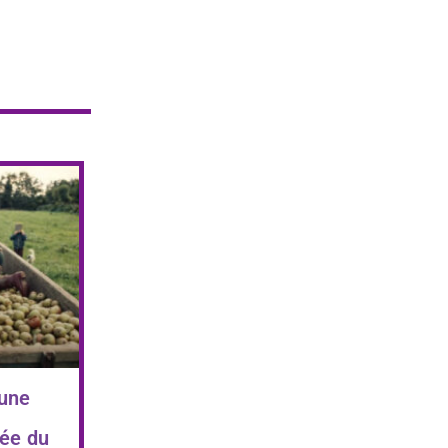
 une
ée du