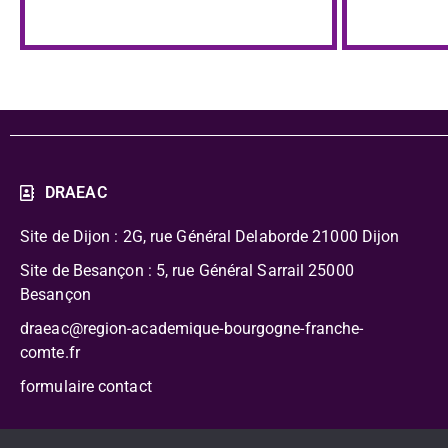
DRAEAC
Site de Dijon : 2G, rue Général Delaborde
21000 Dijon
Site de Besançon : 5, rue Général Sarrail 25000
Besançon
draeac@region-academique-bourgogne-franche-
comte.fr
formulaire contact
CC-BY-NC-SA – Délégation Régionale Académique à l’Édu