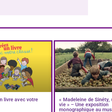
n livre avec votre
« Madeleine de Sinéty,
vie » – Une exposition
monographique au mus