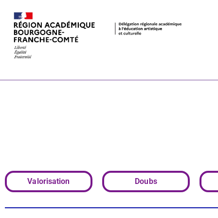
Festival « Ho
inter-établis
élèves, les œ
Valorisation
Doubs