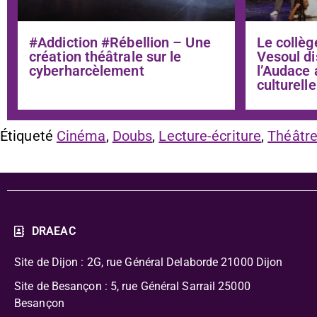
#Addiction #Rébellion – Une
Le collèg
création théâtrale sur le
Vesoul di
cyberharcèlement
l’Audace 
culturelle
Étiqueté
Cinéma
,
Doubs
,
Lecture-écriture
,
Théâtr
DRAEAC
Site de Dijon : 2G, rue Général Delaborde
21000 Dijon
Site de Besançon : 5, rue Général Sarrail 25000
Besançon