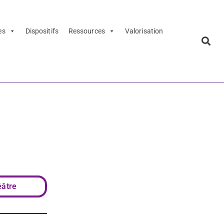
es
Dispositifs
Ressources
Valorisation
ours culturel
ialoguer les
rs culturels
âtre