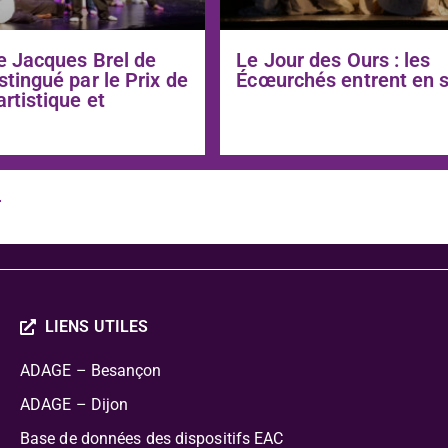
e Jacques Brel de
Le Jour des Ours : les
stingué par le Prix de
Écœurchés entrent en 
artistique et
e
LIENS UTILES
ADAGE – Besançon
ADAGE – Dijon
Base de données des dispositifs EAC