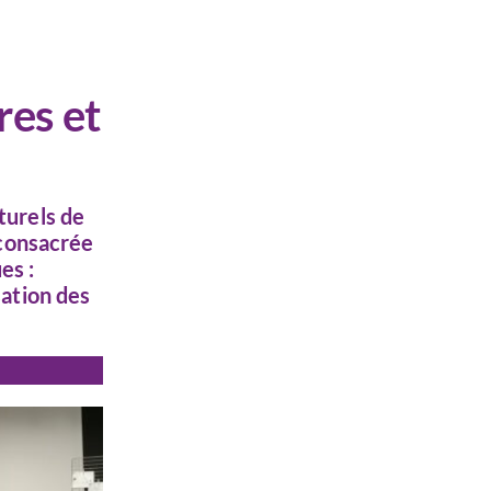
res et
turels de
 consacrée
es :
sation des