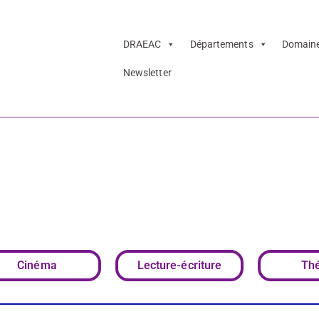
DRAEAC
Départements
Domain
Newsletter
rizons » : un parc
sements faisant d
uvres et les acteu
Cinéma
Lecture-écriture
Thé