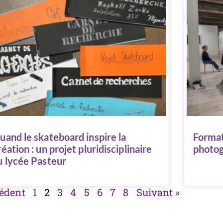
uand le skateboard inspire la
Format
réation : un projet pluridisciplinaire
photog
u lycée Pasteur
cédent
1
2
3
4
5
6
7
8
Suivant »