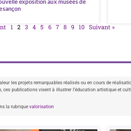
ouvelle exposition aux musées de
esançon
ent
1
2
3
4
5
6
7
8
9
10
Suivant »
leur les projets remarquables réalisés ou en cours de réalisati
es publications visent à illustrer l’éducation artistique et cult
ns la rubrique
valorisation