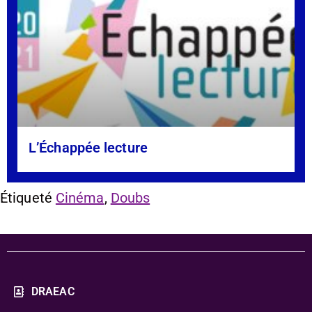
L’Échappée lecture
Étiqueté
Cinéma
,
Doubs
DRAEAC