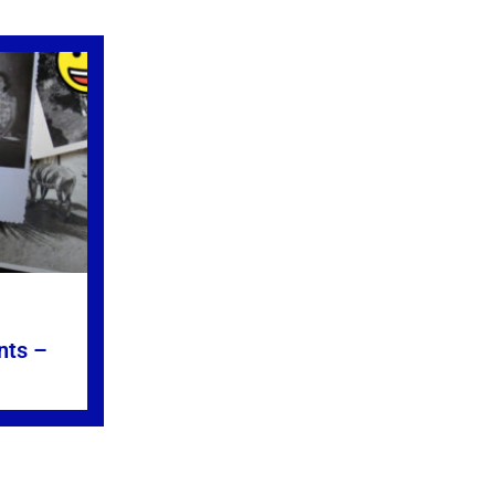
nts –
»