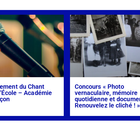
ement du Chant
Concours « Photo
l’École – Académie
vernaculaire, mémoire
çon
quotidienne et docume
Renouvelez le cliché ! 