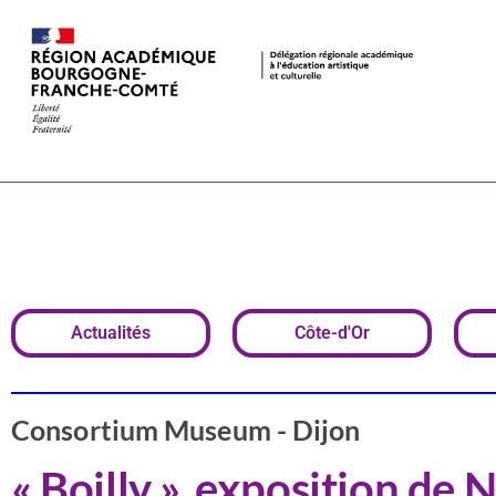
« Boilly », e
Consortium
Actualités
Côte-d'Or
Consortium Museum - Dijon
« Boilly », exposition de