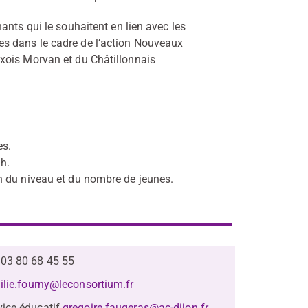
ants qui le souhaitent en lien avec les
s dans le cadre de l’action Nouveaux
xois Morvan et du Châtillonnais
es.
 h.
n du niveau et du nombre de jeunes.
 03 80 68 45 55
ilie.fourny@leconsortium.fr
vice éducatif
gregoire.faugeras@ac-dijon.fr