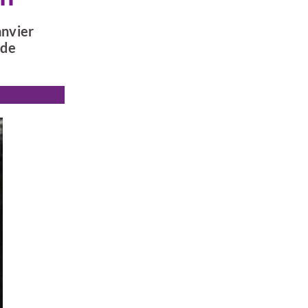
anvier
 de