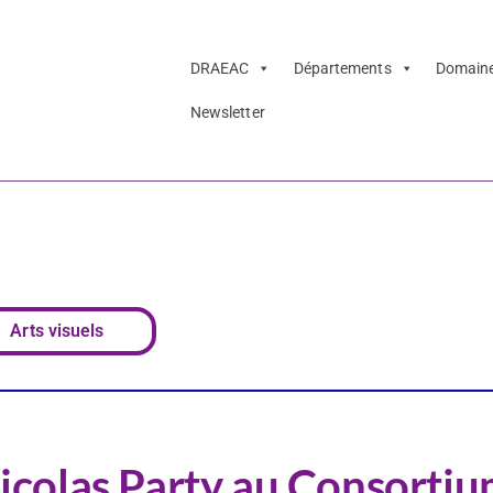
DRAEAC
Départements
Domain
Newsletter
xposition de Nicol
Arts visuels
 Nicolas Party au Consorti