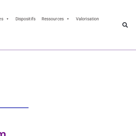
es
Dispositifs
Ressources
Valorisation
as Party au
um