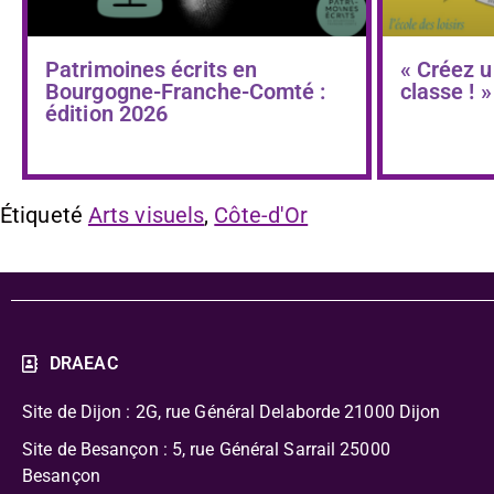
Patrimoines écrits en
« Créez u
Bourgogne-Franche-Comté :
classe ! »
édition 2026
Étiqueté
Arts visuels
,
Côte-d'Or
DRAEAC
Site de Dijon : 2G, rue Général Delaborde
21000 Dijon
Site de Besançon : 5, rue Général Sarrail 25000
Besançon