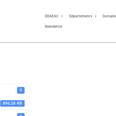
DRAEAC
Départements
Domain
Newsletter
e presse – expo
 Consortium Muse
Communiqué
5
exposition "
896.28 KB