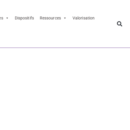
es
Dispositifs
Ressources
Valorisation
sition
um
 de presse -
Boilly" -