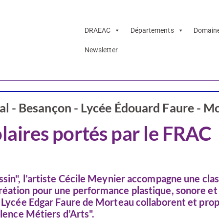
DRAEAC
Départements
Domain
Newsletter
Doubs
l - Besançon - Lycée Édouard Faure - M
olaires portés par le FRAC
ssin", l’artiste Cécile Meynier accompagne une cla
réation pour une performance plastique, sonore et 
le Lycée Edgar Faure de Morteau collaborent et pro
llence Métiers d’Arts".