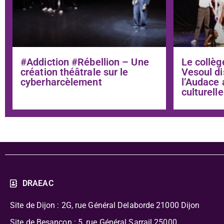
#Addiction #Rébellion – Une
Le collèg
création théâtrale sur le
Vesoul di
cyberharcèlement
l’Audace 
culturelle
DRAEAC
Site de Dijon : 2G, rue Général Delaborde
21000 Dijon
Site de Besançon : 5, rue Général Sarrail 25000