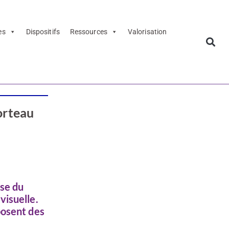
es
Dispositifs
Ressources
Valorisation
orteau
sse du
visuelle.
posent des