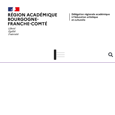
Quand la
céramique
devient terrain
d’exploration :
arts, sciences et