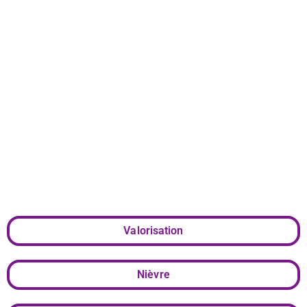
EAC autour de
ballons de
rugby en
céramique
Valorisation
Nièvre