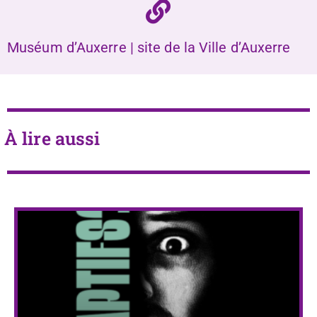
Muséum d’Auxerre | site de la Ville d’Auxerre
À lire aussi