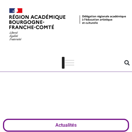
L’océan vu de
l’espace –
Exposition en
plein air
Actualités