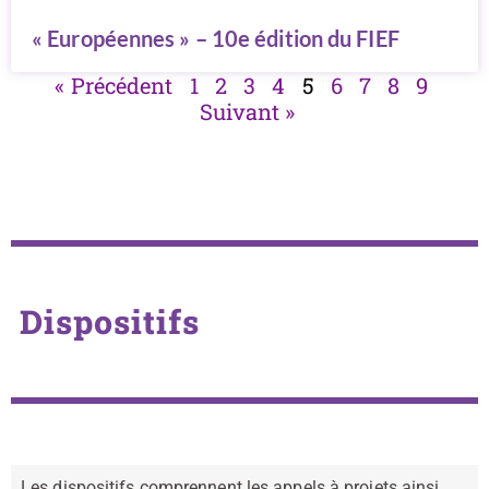
« Européennes » – 10e édition du FIEF
« Précédent
1
2
3
4
5
6
7
8
9
Suivant »
Dispositifs
Les dispositifs comprennent les appels à projets ainsi