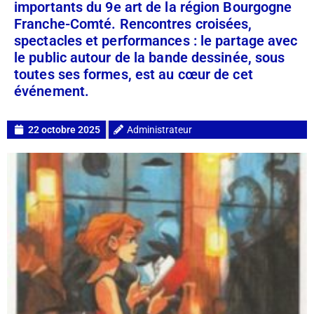
importants du 9e art de la région Bourgogne
Franche-Comté. Rencontres croisées,
spectacles et performances : le partage avec
le public autour de la bande dessinée, sous
toutes ses formes, est au cœur de cet
événement.
22 octobre 2025
Administrateur