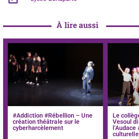
À lire aussi
#Addiction #Rébellion – Une
Le collèg
création théâtrale sur le
Vesoul di
cyberharcèlement
l’Audace 
culturelle