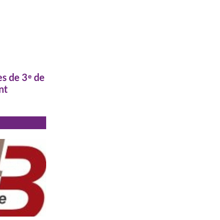
es de 3ᵉ de
nt