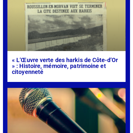
« L’Œuvre verte des harkis de Côte-d’Or
» : Histoire, mémoire, patrimoine et
citoyenneté