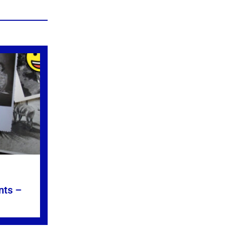
nts –
»