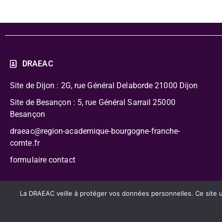
DRAEAC
Site de Dijon : 2G, rue Général Delaborde
21000 Dijon
Site de Besançon : 5, rue Général Sarrail 25000
Besançon
draeac@region-academique-bourgogne-franche-
comte.fr
formulaire contact
CC-BY-NC-SA – Délégation Régionale Académique à l’Édu
La DRAEAC veille à protéger vos données personnelles. Ce site uti