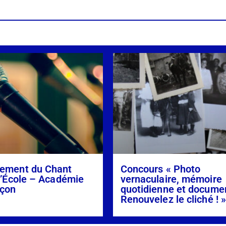
ement du Chant
Concours « Photo
l’École – Académie
vernaculaire, mémoire
çon
quotidienne et docume
Renouvelez le cliché ! 