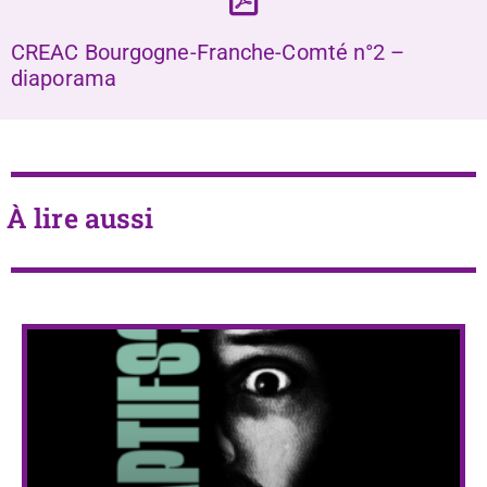
CREAC Bourgogne-Franche-Comté n°2 –
diaporama
À lire aussi