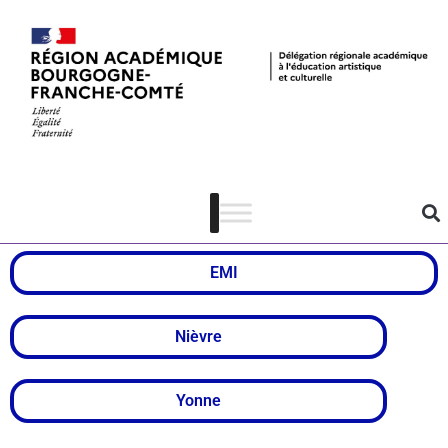
Classes presse
Dispositifs
EMI
Nièvre
Yonne