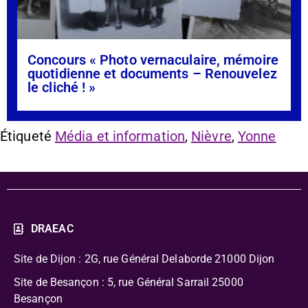
Concours « Photo vernaculaire, mémoire
quotidienne et documents – Renouvelez
le cliché ! »
Étiqueté
Média et information
,
Nièvre
,
Yonne
DRAEAC
Site de Dijon : 2G, rue Général Delaborde
21000 Dijon
Site de Besançon : 5, rue Général Sarrail 25000
Besançon