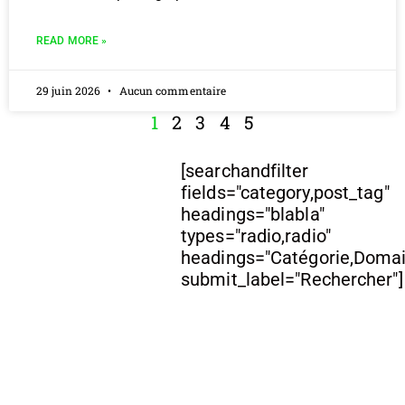
READ MORE »
29 juin 2026
Aucun commentaire
1
2
3
4
5
[searchandfilter
fields="category,post_tag"
headings="blabla"
types="radio,radio"
headings="Catégorie,Doma
submit_label="Rechercher"]