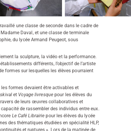
a travaillé une classe de seconde dans le cadre de
ar Madame Daval, et une classe de terminale
osophie, du lycée Armand Peugeot, sous
.
llement la sculpture, la vidéo et la performance.
ablissements différents, l’objectif de l’artiste
on de formes sur lesquelles les élèves pourraient
 les formes devaient être activables et
skival
et
Voyage livresque
pour les élèves du
ravers de leurs œuvres collaboratives et
capacité de rassembler des individus entre eux.
ncore
Le Café Librairie
pour les élèves du lycée
nes des thématiques étudiées en spécialité HLP,
 continuités et ruptures ». Lors de la matinée de