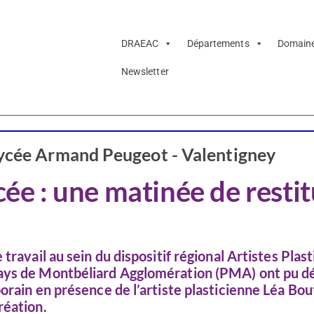
DRAEAC
Départements
Domain
Newsletter
Arts visuels
Lycée Armand Peugeot - Valentigney
cée : une matinée de resti
ravail au sein du dispositif régional Artistes Plast
Pays de Montbéliard Agglomération (PMA) ont pu d
rain en présence de l’artiste plasticienne Léa Bout
réation.