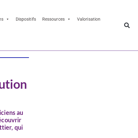
es
Dispositifs
Ressources
Valorisation
tution
iciens au
écouvrir
tier, qui