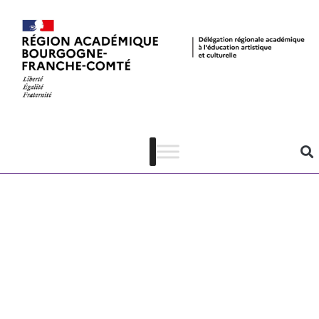
Artistes
Plasticiens au
Lycée –
Restitution au
musée Gérôme