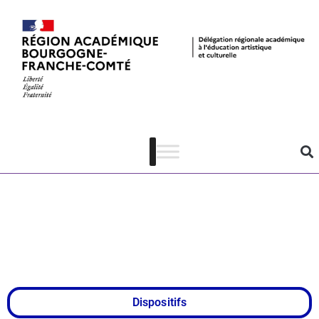
Appel à
candidatures :
Yes We Code
2026-2027
Dispositifs