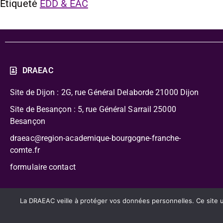
Étiqueté
EDD & EAC
DRAEAC
Site de Dijon : 2G, rue Général Delaborde
21000 Dijon
Site de Besançon : 5, rue Général Sarrail 25000
Besançon
draeac@region-academique-bourgogne-franche-
comte.fr
formulaire contact
CC-BY-NC-SA – Délégation Régionale Académique à l’Édu
La DRAEAC veille à protéger vos données personnelles. Ce site uti