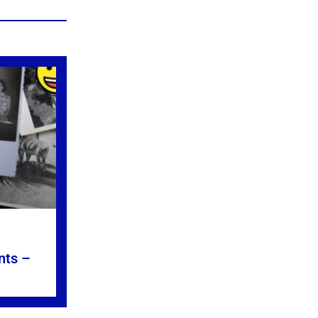
nts –
»