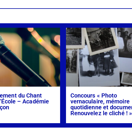
ement du Chant
Concours « Photo
l’École – Académie
vernaculaire, mémoire
çon
quotidienne et docume
Renouvelez le cliché ! 