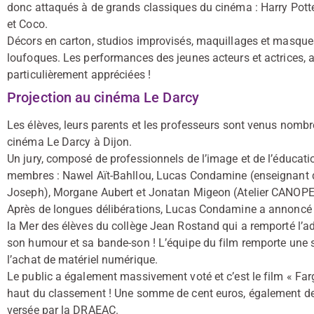
donc attaqués à de grands classiques du cinéma : Harry Potte
et Coco.
Décors en carton, studios improvisés, maquillages et masques
loufoques. Les performances des jeunes acteurs et actrices, 
particulièrement appréciées !
Projection au cinéma Le Darcy
Les élèves, leurs parents et les professeurs sont venus nombr
cinéma Le Darcy à Dijon.
Un jury, composé de professionnels de l’image et de l’éducatio
membres : Nawel Aït-Bahllou, Lucas Condamine (enseignant d’a
Joseph), Morgane Aubert et Jonatan Migeon (Atelier CANOPE
Après de longues délibérations, Lucas Condamine a annoncé le
la Mer des élèves du collège Jean Rostand qui a remporté l’ad
son humour et sa bande-son ! L’équipe du film remporte une
l’achat de matériel numérique.
Le public a également massivement voté et c’est le film « Farg
haut du classement ! Une somme de cent euros, également dest
versée par la DRAEAC.