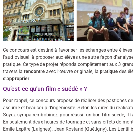
Ce concours est destiné à favoriser les échanges entre élèves
l’audiovisuel, à proposer aux élèves une autre façon d’analys
pratique. Ce type de projet réponds complètement aux 3 grands
travers la
rencontre
avec l’œuvre originale, la
pratique
des élè
s’approprier
.
Qu’est-ce qu’un film « suédé » ?
Pour rappel, ce concours propose de réaliser des pastiches d
assumé et beaucoup d’ingéniosité. Selon les dires du réalisa
Soyez sympa rembobinez, pour réussir un bon film suédé, il fa
En seulement deux heures de tournage et sans effets de mont
Emile Lepitre (Laignes), Jean Rostand (Quétigny), Les Lentillè