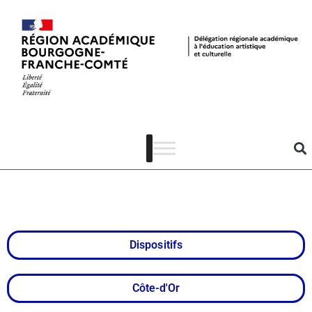
Concours de
films suédés de
Côte-d’Or
Dispositifs
Côte-d'Or