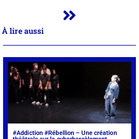
À lire aussi
#Addiction #Rébellion – Une création
théâtrale sur le cyberharcèlement